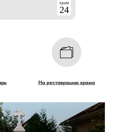
храм
24
арь
На реставрацию храма