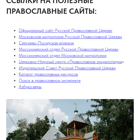
ССЫЛКИ НА ПОЛЕЗНЫЕ
ПРАВОСЛАВНЫЕ САЙТЫ:
Официальный сайт Русской Православной Церкви
Московская митрополия Русской Православной Церкви
Сергиево-Посадская епархия
Миссионерский отдел Русской Православной Церкви
Миссионерский отдел Московской митрополии
Церковно-Научный центр «Православная энциклопедия
»
Издательский Совет Русской Православной Церкви
Каталог православных ресурсов
Поиск в православном интернете
Азбука веры