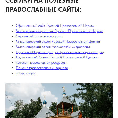
ССЫЛКИ НА ПОЛЕЗНЫЕ
ПРАВОСЛАВНЫЕ САЙТЫ:
Официальный сайт Русской Православной Церкви
Московская митрополия Русской Православной Церкви
Сергиево-Посадская епархия
Миссионерский отдел Русской Православной Церкви
Миссионерский отдел Московской митрополии
Церковно-Научный центр «Православная энциклопедия
»
Издательский Совет Русской Православной Церкви
Каталог православных ресурсов
Поиск в православном интернете
Азбука веры