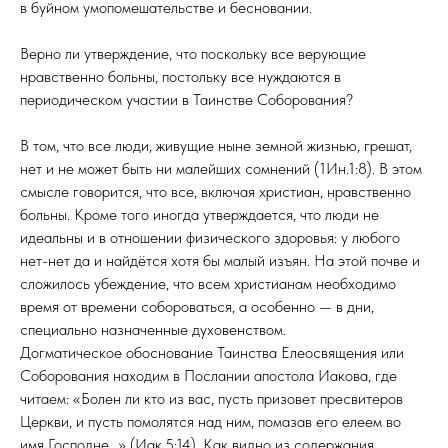
в буйном умопомешательстве и бесновании.
Верно ли утверждение, что поскольку все верующие
нравственно больны, постольку все нуждаются в
периодическом участии в Таинстве Соборования?
В том, что все люди, живущие ныне земной жизнью, грешат,
нет и не может быть ни малейших сомнений (1Ин.1:8). В этом
смысле говорится, что все, включая христиан, нравственно
больны. Кроме того иногда утверждается, что люди не
идеальны и в отношении физического здоровья: у любого
нет-нет да и найдётся хотя бы малый изъян. На этой почве и
сложилось убеждение, что всем христианам необходимо
время от времени собороваться, а особенно — в дни,
специально назначенные духовенством.
Догматическое обоснование Таинства Елеосвящения или
Соборования находим в Послании апостола Иакова, где
читаем: «Болен ли кто из вас, пусть призовет пресвитеров
Церкви, и пусть помолятся над ним, помазав его елеем во
имя Господне…» (Иак.5:14). Как видно из содержания