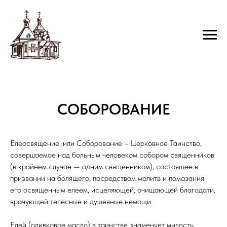
СОБОРОВАНИЕ
Елеосвящение, или Соборование – Церковное Таинство,
совершаемое над больным человеком собором священников
(в крайнем случае — одним священником), состоящее в
призвании на болящего, посредством молитв и помазания
его освященным елеем, исцеляющей, очищающей благодати,
врачующей телесные и душевные немощи.
Елей (оливковое масло) в таинстве знаменует милость