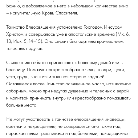
Божию, а добавляемое в него в небольшом количестве вино
– искупительную Кровь Спасителя.
Таинство Елеосвящения установлено Господом Иисусом
Христом и совершалось уже в апостольские времена (Мк. 6,
13; Иак. 5, 14–15). Оно служит благодатным врачеванием
телесных недугов.
Священника обычно приглашают к больному домой или в
больницу. Помазуются крестообразно чело, ноздри, щеки,
уста, грудь, внешняя и тыльная сторона ладоней.
Оставшееся после Таинства освященное масло, называемое
соборным, можно при недугах душевных и телесных с верой
и молитвой принимать внутрь или крестообразно помазывать
больные места.
Не могут участвовать в таинстве елеосвящения иноверцы,
еретики и некрещенные; не совершается оно также над
нераскаянными грешниками и над больными, находящимися