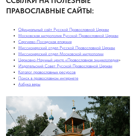
ССЫЛКИ НА ПОЛЕЗНЫЕ
ПРАВОСЛАВНЫЕ САЙТЫ:
Официальный сайт Русской Православной Церкви
Московская митрополия Русской Православной Церкви
Сергиево-Посадская епархия
Миссионерский отдел Русской Православной Церкви
Миссионерский отдел Московской митрополии
Церковно-Научный центр «Православная энциклопедия
»
Издательский Совет Русской Православной Церкви
Каталог православных ресурсов
Поиск в православном интернете
Азбука веры