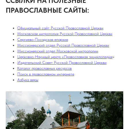
ССЫЛКИ НА ПОЛЕЗНЫЕ
ПРАВОСЛАВНЫЕ САЙТЫ:
Официальный сайт Русской Православной Церкви
Московская митрополия Русской Православной Церкви
Сергиево-Посадская епархия
Миссионерский отдел Русской Православной Церкви
Миссионерский отдел Московской митрополии
Церковно-Научный центр «Православная энциклопедия
»
Издательский Совет Русской Православной Церкви
Каталог православных ресурсов
Поиск в православном интернете
Азбука веры