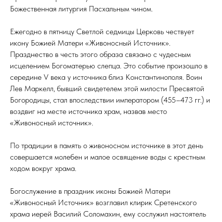
Божественная литургия Пасхальным чином.
Ежегодно в пятницу Светлой седмицы Церковь чествует
икону Божией Матери «Живоносный Источник».
Празднество в честь этого образа связано с чудесным
исцелением Богоматерью слепца. Это событие произошло в
середине V века у источника близ Константинополя. Воин
Лев Маркелл, бывший свидетелем этой милости Пресвятой
Богородицы, стал впоследствии императором (455–473 гг.) и
воздвиг на месте источника храм, назвав место
«Живоносный источник».
По традиции в память о живоносном источнике в этот день
совершается молебен и малое освящение воды с крестным
ходом вокруг храма.
Богослужение в праздник иконы Божией Матери
«Живоносный Источник» возглавил клирик Сретенского
храма иерей Василий Соломахин, ему сослужил настоятель