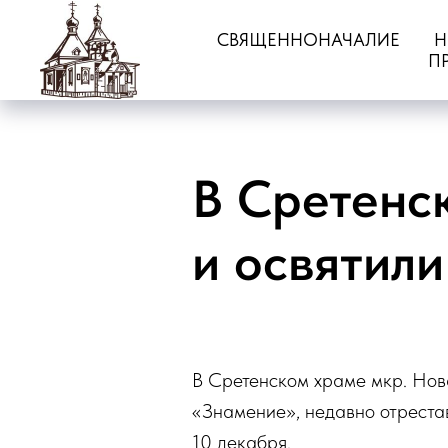
СВЯЩЕННОНАЧАЛИЕ
Н
П
В Сретенс
и освятил
В Сретенском храме мкр. Нов
«Знамение», недавно отреста
10 декабря.