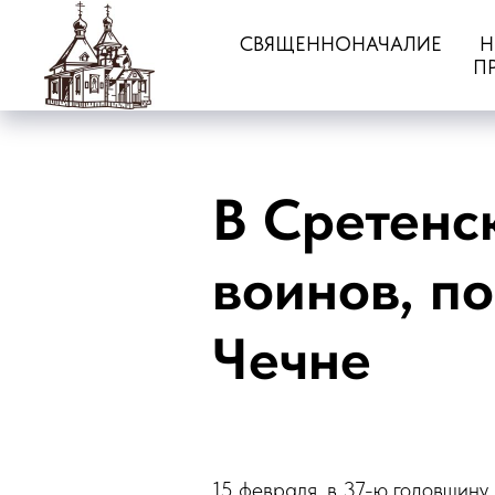
СВЯЩЕННОНАЧАЛИЕ
Н
П
В Сретенс
воинов, п
Чечне
15 февраля, в 37-ю годовщину